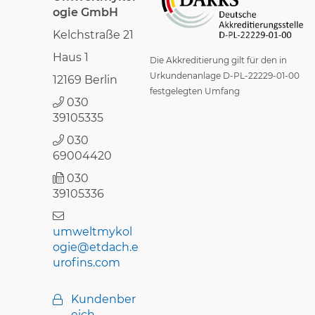
N
t
ogie GmbH
a
Kelchstraße 21
u
v
Haus 1
n
Die Akkreditierung gilt für den in
i
Urkundenanlage D-PL-22229-01-00
12169 Berlin
g
g
festgelegten Umfang
030
e
a
39105335
t
n
030
i
69004420
o
030
n
39105336
umweltmykol
ogie@etdach.e
urofins.com
Kundenber
eich