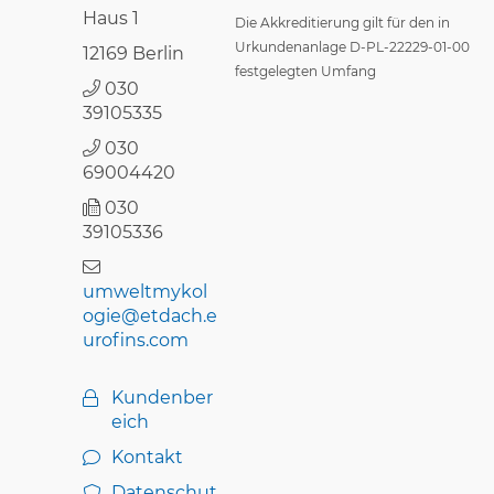
Haus 1
Die Akkreditierung gilt für den in
Urkundenanlage D-PL-22229-01-00
12169 Berlin
festgelegten Umfang
030
39105335
030
69004420
030
39105336
umweltmykol
ogie@etdach.e
urofins.com
Kundenber
eich
Kontakt
Datenschut