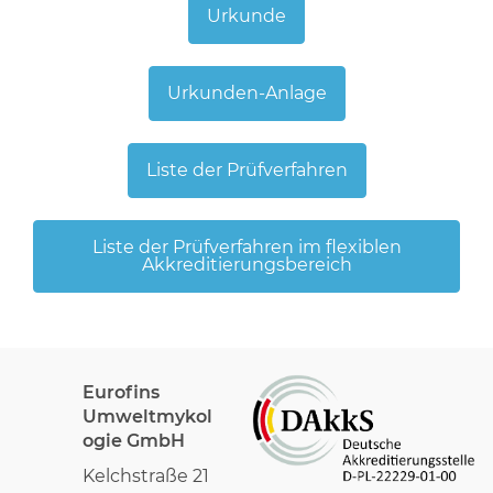
Urkunde
Urkunden-Anlage
Liste der Prüfverfahren
Liste der Prüfverfahren im flexiblen
Akkreditierungsbereich
Eurofins
Umweltmykol
ogie GmbH
Kelchstraße 21