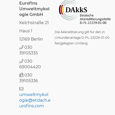
Eurofins
Umweltmykol
ogie GmbH
Kelchstraße 21
Haus 1
Die Akkreditierung gilt für den in
Urkundenanlage D-PL-22229-01-00
12169 Berlin
festgelegten Umfang
030
39105335
030
69004420
030
39105336
umweltmykol
ogie@etdach.e
urofins.com