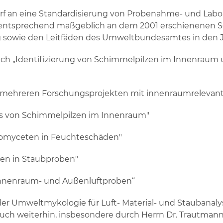
rf an eine Standardisierung von Probenahme- und Lab
ntsprechend maßgeblich an dem 2001 erschienenen Sc
wie den Leitfäden des Umweltbundesamtes in den Jah
h „Identifizierung von Schimmelpilzen im Innenraum u
ei mehreren Forschungsprojekten mit innenraumreleva
s von Schimmelpilzen im Innenraum"
inomyceten in Feuchteschäden"
en in Staubproben"
nnenraum- und Außenluftproben“
er Umweltmykologie für Luft- Material- und Staubanaly
ch weiterhin, insbesondere durch Herrn Dr. Trautmann