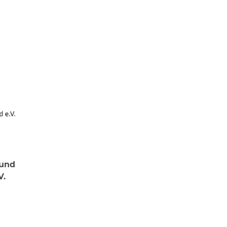
 und
V.