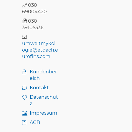
030
69004420
030
39105336
umweltmykol
ogie@etdach.e
urofins.com
Kundenber
eich
Kontakt
Datenschut
z
Impressum
AGB