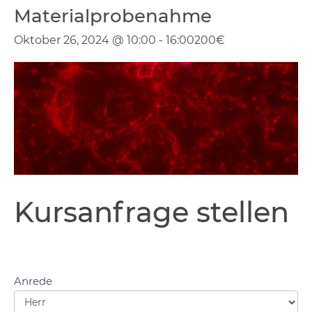
Materialprobenahme
Oktober 26, 2024 @ 10:00
-
16:00
200€
Kursanfrage
Kursanfrage stellen
stellen
Anrede