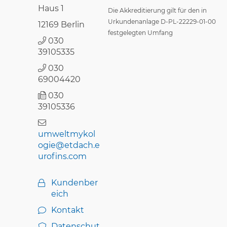
Haus 1
Die Akkreditierung gilt für den in
Urkundenanlage D-PL-22229-01-00
12169 Berlin
festgelegten Umfang
030
39105335
030
69004420
030
39105336
umweltmykol
ogie@etdach.e
urofins.com
Kundenber
eich
Kontakt
Datenschut