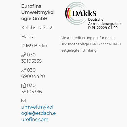
Eurofins
Umweltmykol
ogie GmbH
Kelchstraße 21
Haus 1
Die Akkreditierung gilt für den in
Urkundenanlage D-PL-22229-01-00
12169 Berlin
festgelegten Umfang
030
39105335
030
69004420
030
39105336
umweltmykol
ogie@etdach.e
urofins.com