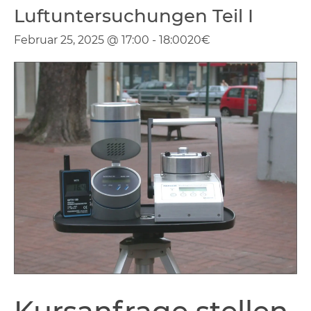
Luftuntersuchungen Teil I
Februar 25, 2025 @ 17:00
-
18:00
20€
Kursanfrage
stellen