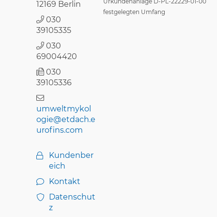
Urkundenanlage D-PL-22229-01-00
12169 Berlin
festgelegten Umfang
030
39105335
030
69004420
030
39105336
umweltmykol
ogie@etdach.e
urofins.com
Kundenber
eich
Kontakt
Datenschut
z