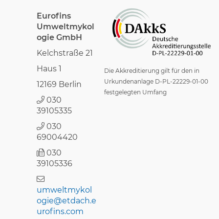
Eurofins
Umweltmykol
ogie GmbH
Kelchstraße 21
Haus 1
Die Akkreditierung gilt für den in
Urkundenanlage D-PL-22229-01-00
12169 Berlin
festgelegten Umfang
030
39105335
030
69004420
030
39105336
umweltmykol
ogie@etdach.e
urofins.com